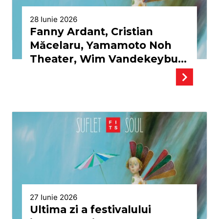
28 Iunie 2026
Fanny Ardant, Cristian
Măcelaru, Yamamoto Noh
Theater, Wim Vandekeybus,
Emma Dante, Elfriede
Jelinek, Margareta Niculescu
şi Ofelia Popii au fost distinşi
cu o stea pe Aleea
Celebrităţilor
27 Iunie 2026
Ultima zi a festivalului