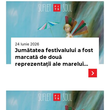
Ponifasio și zeci de
evenimente în aer liber
24 Iunie 2026
Jumătatea festivalului a fost
marcată de două
reprezentaţii ale marelui
câștigător de la Gala
Premiilor UNITER 2026:
Lungul drum al zilei către
noapte