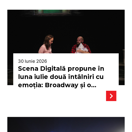
30 Iunie 2026
Scena Digitală propune în
luna iulie două întâlniri cu
emoția: Broadway și o
poveste despre iubire,
familie și acceptare