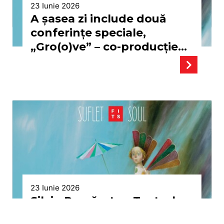
23 Iunie 2026
A șasea zi include două
conferințe speciale,
„Gro(o)ve” – co-producție
TNB & UNITER, „Baal -
Prima piesă a lui Brecht”,
spectacole stradale și
concerte deosebite
23 Iunie 2026
Silviu Purcărete: „Teatrul va
supraviețui prin acest