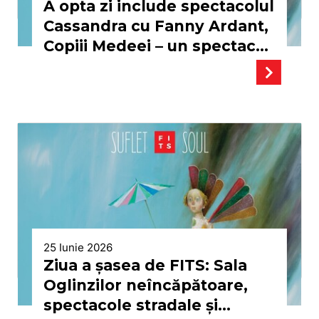
A opta zi include spectacolul
Cassandra cu Fanny Ardant,
Copiii Medeei – un spectacol
de Milo Rau, concertul
Muzele cu violonistul
Alexandru Tomescu și zeci
de evenimente în aer liber
25 Iunie 2026
Ziua a șasea de FITS: Sala
Oglinzilor neîncăpătoare,
spectacole stradale și