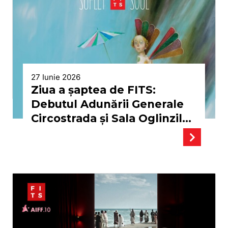
27 Iunie 2026
Ziua a șaptea de FITS:
Debutul Adunării Generale
Circostrada şi Sala Oglinzilor
arhiplină la dialogul dintre
regizorul Cristian Mungiu și
Octavian Saiu