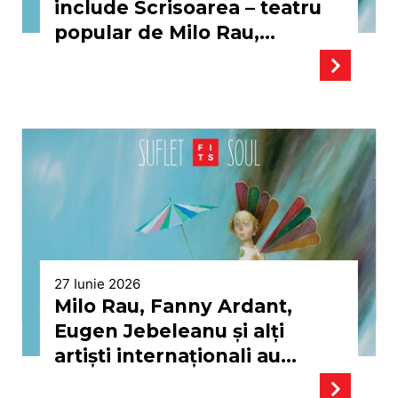
include Scrisoarea – teatru
popular de Milo Rau,
„FAUST”, spectacolul
multimedia cu drone, lumini
& muzică
27 Iunie 2026
Milo Rau, Fanny Ardant,
Eugen Jebeleanu și alți
artiști internaționali au
umplut sălile de spectacol în