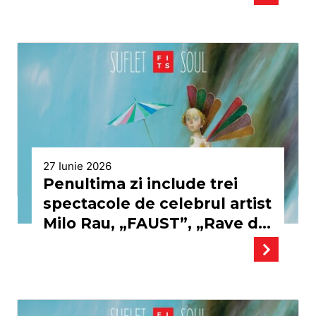
a opta zi a festivalului
27 Iunie 2026
Penultima zi include trei
spectacole de celebrul artist
Milo Rau, „FAUST”, „Rave de
Ravel” distins cu un premiu
UNITER, ALEEA & GALA
CELEBRITĂȚILOR și zeci de
evenimente în aer liber