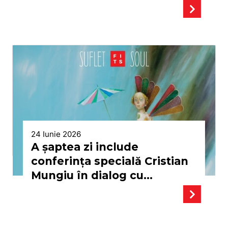
spectacolul GRO(O)VE de
Radu Afrim
24 Iunie 2026
A șaptea zi include
conferința specială Cristian
Mungiu în dialog cu
Octavian Saiu, IBSEN 200,
Întoarcerea la stele — Sibiu /
Un spectacol de Lemi