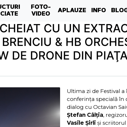
UCTURI
FOTO-
APLAUZE
INFO
BLO
CIATE
VIDEO
ÎNCHEIAT CU UN EXTRA
BRENCIU & HB ORCHE
W DE DRONE DIN PIAŢ
Ultima zi de Festival 
conferinţa specială în
dialog cu Octavian Saiu
Ştefan Câlţia
, regizor
Vasile Şirli
şi scriitoru