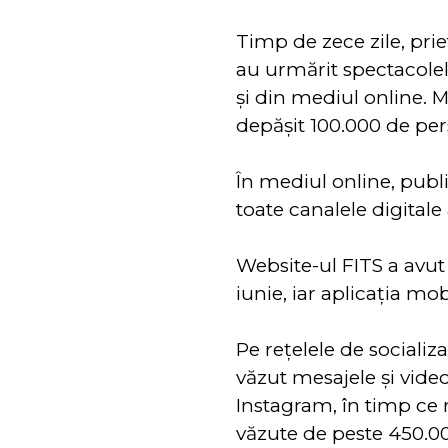
Timp de zece zile, prie
au urmărit spectacolel
şi din mediul online. M
depăşit 100.000 de pe
În mediul online, publi
toate canalele digitale 
Website-ul FITS a avut 
iunie, iar aplicaţia mo
Pe reţelele de socializ
văzut mesajele şi vide
Instagram, în timp ce
văzute de peste 450.0