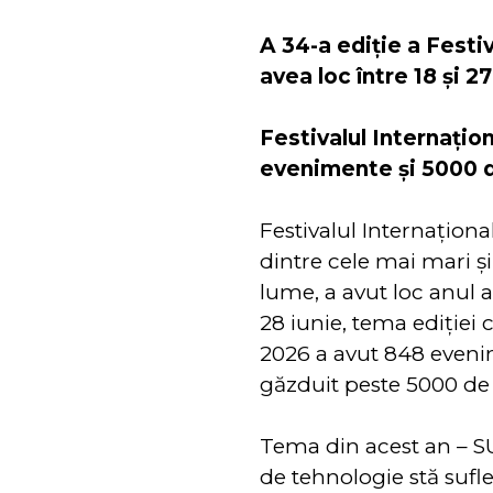
A 34-a ediţie a Festiv
avea loc între 18 și 2
Festivalul Internațio
evenimente și 5000 de
Festivalul Internaționa
dintre cele mai mari și
lume, a avut loc anul a
28 iunie, tema ediției
2026 a avut 848 eveni
găzduit peste 5000 de a
Tema din acest an – S
de tehnologie stă suflet