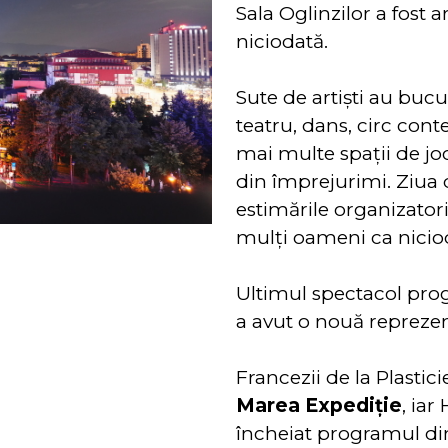
Sala Oglinzilor a fost 
niciodată.
Sute de artiști au buc
teatru, dans, circ con
mai multe spații de joc, 
din împrejurimi. Ziua 
estimările organizatori
mulţi oameni ca nicio
Ultimul spectacol prog
a avut o nouă reprezen
Francezii de la Plastic
Marea Expediție
, ia
încheiat programul di