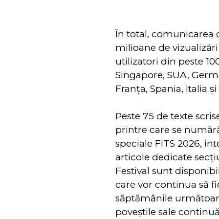
În total, comunicarea 
milioane de vizualizări
utilizatori din peste 1
Singapore, SUA, German
Franța, Spania, Italia ș
Peste 75 de texte scri
printre care se număr
speciale FITS 2026, int
articole dedicate secți
Festival sunt disponib
care vor continua să fi
săptămânile următoare.
poveştile sale continuă