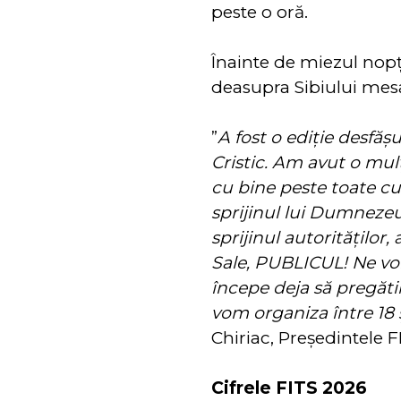
peste o oră.
Înainte de miezul nopț
deasupra Sibiului mes
”
A fost o ediție desfă
Cristic. Am avut o mul
cu bine peste toate cu 
sprijinul lui Dumnezeu.
sprijinul autorităților, 
Sale, PUBLICUL! Ne vom
începe deja să pregătim
vom organiza între 18 ș
Chiriac, Președintele F
Cifrele FITS 2026