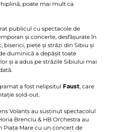
arhiplină, poate mai mult ca
urat publicul cu spectacole de
temporan și concerte, desfășurate în
biserici, piețe și străzi din Sibiu și
de duminică a depăşit toate
lor şi a adus pe străzile Sibiului mai
dată.
ramat a fost nelipsitul
Faust
, care
tație sold-out.
iens Volants au susținut spectacolul
r Horia Brenciu & HB Orchestra au
n Piața Mare cu un concert de