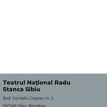
Teatrul Național Radu
Stanca Sibiu
Bvd. Corneliu Coposu nr. 2
550245 Sibiu, România