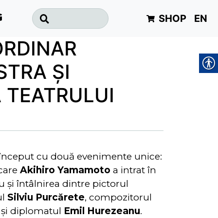
SHOP
EN
G
ORDINAR
STRA ŞI
A TEATRULUI
a început cu două evenimente unice:
 care
Akihiro Yamamoto
a intrat în
 şi întâlnirea dintre pictorul
ul
Silviu Purcărete
, compozitorul
l şi diplomatul
Emil Hurezeanu
.