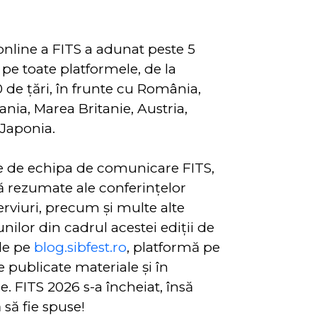
online a FITS a adunat peste 5
 pe toate platformele, de la
00 de ţări, în frunte cu România,
ia, Marea Britanie, Austria,
i Japonia.
se de echipa de comunicare FITS,
ă rezumate ale conferințelor
erviuri, precum și multe alte
unilor din cadrul acestei ediții de
ile pe
blog.sibfest.ro
, platformă pe
e publicate materiale şi în
 FITS 2026 s-a încheiat, însă
 să fie spuse!