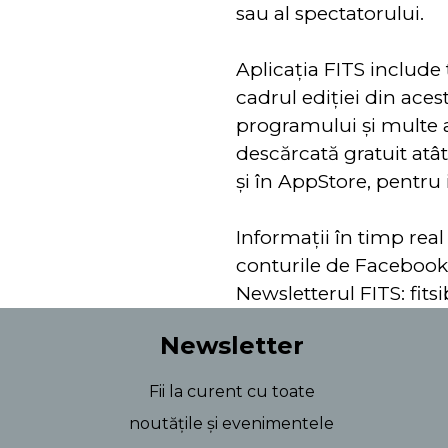
sau al spectatorului.
Aplicația FITS includ
cadrul ediţiei din aces
programului şi multe alt
descărcată gratuit atâ
și în AppStore, pentru 
Informații în timp real
conturile de Facebook
Newsletterul FITS: fit
Newsletter
Fii la curent cu toate
noutățile și evenimentele