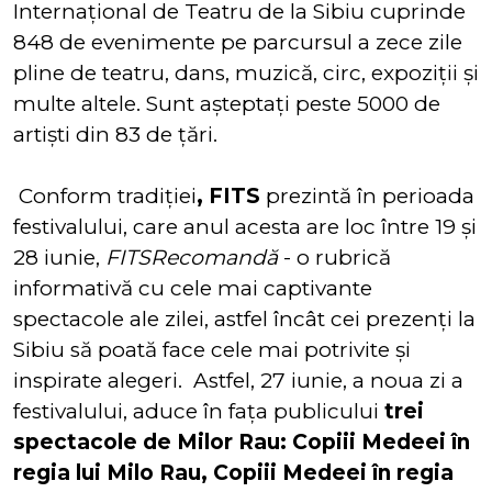
Internaţional de Teatru de la Sibiu cuprinde
848 de evenimente pe parcursul a zece zile
pline de teatru, dans, muzică, circ, expoziţii şi
multe altele. Sunt aşteptaţi peste 5000 de
artişti din 83 de ţări.
Conform tradiției
, FITS
prezintă în perioada
festivalului, care anul acesta are loc între 19 și
28 iunie,
FITSRecomandă
- o rubrică
informativă cu cele mai captivante
spectacole ale zilei, astfel încât cei prezenți la
Sibiu să poată face cele mai potrivite și
inspirate alegeri. Astfel, 27 iunie, a noua zi a
festivalului, aduce în fața publicului
trei
spectacole de Milor Rau: Copiii Medeei în
regia lui Milo Rau, Copiii Medeei în regia