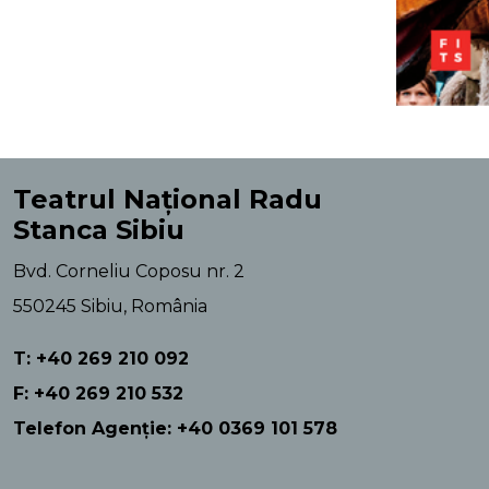
Teatrul Național Radu
Stanca Sibiu
Bvd. Corneliu Coposu nr. 2
550245 Sibiu, România
T: +40 269 210 092
F: +40 269 210 532
Telefon Agenție: +40 0369 101 578