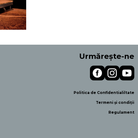
Urmărește-ne
Politica de Confidentialiltate
Termeni și condiții
Regulament