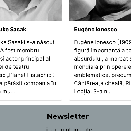
uke Sasaki
Eugène Ionesco
ke Sasaki s-a născut
Eugène Ionesco (190
. A fost membru
figură importantă a te
și actor principal al
absurdului, a marcat
i de teatru
mondială prin operele
c „Planet Pistachio”.
emblematice, precu
a părăsit compania în
Cântăreața cheală, Rin
 mu...
Lecția. S-a n...
Newsletter
Fii la curent cu toate