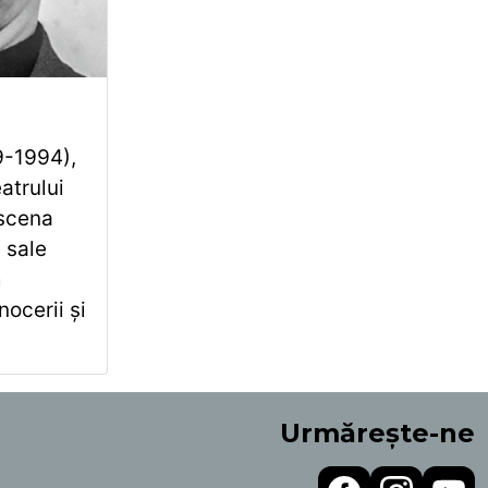
9-1994),
atrului
 scena
 sale
m
ocerii și
Urmărește-ne