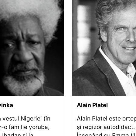
yinka
Alain Platel
 vestul Nigeriei (în
Alain Platel este ort
r-o familie yoruba,
și regizor autodidact.
 Ibadan și la
Începând cu Emma (1