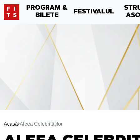
PROGRAM &
STR
FESTIVALUL
BILETE
ASO
Acasă
Aleea Celebrităților