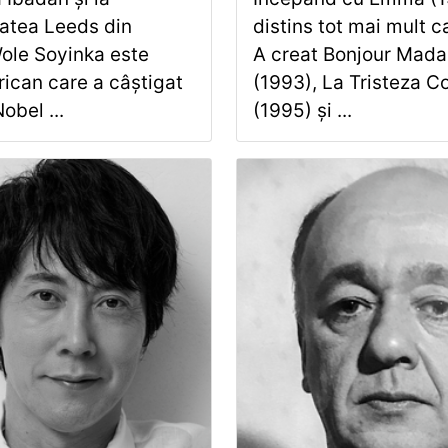
tatea Leeds din
distins tot mai mult c
Wole Soyinka este
A creat Bonjour Mad
rican care a câștigat
(1993), La Tristeza C
obel ...
(1995) și ...