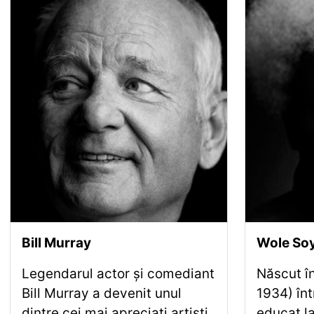
Bill Murray
Wole So
Legendarul actor și comediant
Născut în
Bill Murray a devenit unul
1934) înt
dintre cei mai apreciați artiști
educat la