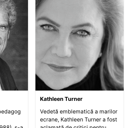
Kathleen Turner
opedagog
Vedetă emblematică a marilor
ecrane, Kathleen Turner a fost
988), s-a
aclamată de critici pentru