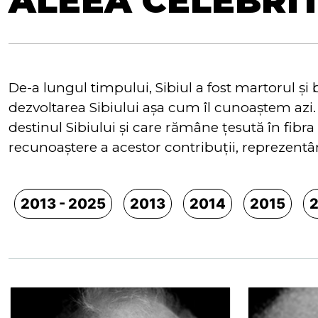
ALEEA CELEBRI
De-a lungul timpului, Sibiul a fost martorul şi 
dezvoltarea Sibiului aşa cum îl cunoaştem azi. 
destinul Sibiului şi care rămâne ţesută în fibr
recunoaştere a acestor contribuţii, reprezentând
2013 - 2025
2013
2014
2015