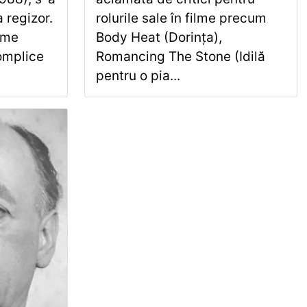
a regizor.
rolurile sale în filme precum
ame
Body Heat (Dorința),
omplice
Romancing The Stone (Idilă
pentru o pia...