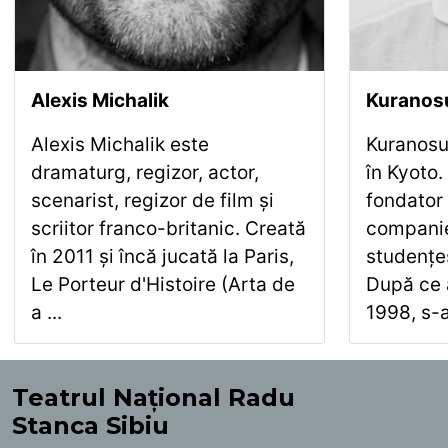
Alexis Michalik
Kuranos
Alexis Michalik este
Kuranosu
dramaturg, regizor, actor,
în Kyoto
scenarist, regizor de film și
fondator 
scriitor franco-britanic. Creată
companie
în 2011 și încă jucată la Paris,
studențes
Le Porteur d'Histoire (Arta de
După ce 
a ...
1998, s-a
Teatrul Național Radu
Stanca Sibiu