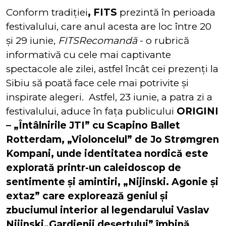
Conform tradiției
, FITS
prezintă în perioada
festivalului, care anul acesta are loc între 20
și 29 iunie,
FITSRecomandă
- o rubrică
informativă cu cele mai captivante
spectacole ale zilei, astfel încât cei prezenți la
Sibiu să poată face cele mai potrivite și
inspirate alegeri. Astfel, 23 iunie, a patra zi a
festivalului, aduce în fața publicului
ORIGINI
– „Întâlnirile JTI” cu Scapino Ballet
Rotterdam, „Violoncelul” de Jo Strømgren
Kompani, unde identitatea nordică este
explorată printr-un caleidoscop de
sentimente și amintiri, „Nijinski. Agonie și
extaz” care explorează geniul și
zbuciumul interior al legendarului Vaslav
Nijinski„Gardienii deșertului” îmbină