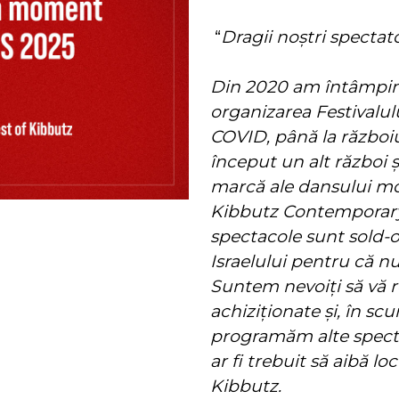
“
Dragii noştri spectato
Din 2020 am întâmpin
organizarea Festivalu
COVID, până la războiu
început un alt război 
marcă ale dansului m
Kibbutz Contemporary
spectacole sunt sold-ou
Israelului pentru că nu
Suntem nevoiţi să vă r
achiziţionate şi, în s
programăm alte spectac
ar fi trebuit să aibă l
Kibbutz.