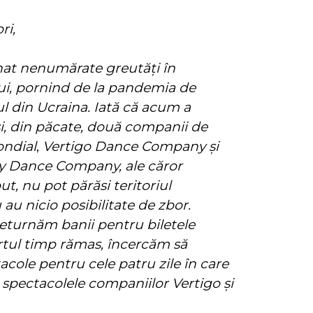
ri,
at nenumărate greutăţi în
lui, pornind de la pandemia de
l din Ucraina. Iată că acum a
şi, din păcate, două companii de
ondial
,
Vertigo Dance Company şi
 Dance Company, ale căror
t, nu pot părăsi teritoriul
 au nicio posibilitate de zbor.
eturnăm banii pentru biletele
curtul timp rămas, încercăm să
ole pentru cele patru zile în care
oc spectacolele companiilor Vertigo şi