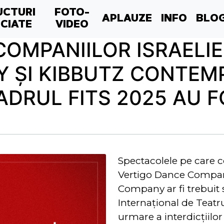
UCTURI
FOTO-
APLAUZE
INFO
BLO
CIATE
VIDEO
OMPANIILOR ISRAELI
 ŞI KIBBUTZ CONTEM
DRUL FITS 2025 AU 
Spectacolele pe care c
Vertigo Dance Compan
Company ar fi trebuit s
Internaţional de Teatru
urmare a interdicţiilor 