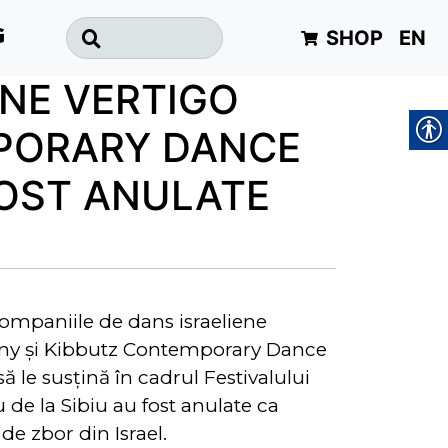
SHOP
EN
G
ENE VERTIGO
PORARY DANCE
FOST ANULATE
ompaniile de dans israeliene
y şi Kibbutz Contemporary Dance
ă le susţină în cadrul Festivalului
 de la Sibiu au fost anulate ca
de zbor din Israel.