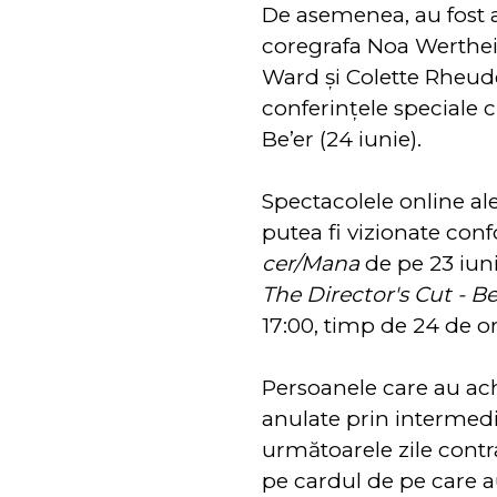
De asemenea, au fost a
coregrafa Noa Wertheim
Ward şi Colette Rheud
conferinţele speciale 
Be’er (24 iunie).
Spectacolele online a
putea fi vizionate con
cer/Mana
de pe 23 iuni
The Director's Cut - B
17:00, timp de 24 de ore
Persoanele care au ach
anulate prin intermediu
următoarele zile contra
pe cardul de pe care au