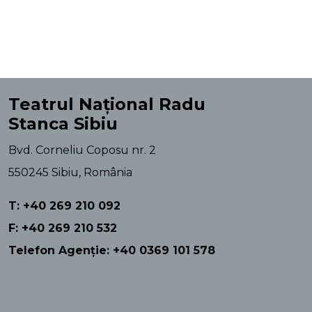
Teatrul Național Radu
Stanca Sibiu
Bvd. Corneliu Coposu nr. 2
550245 Sibiu, România
T: +40 269 210 092
F: +40 269 210 532
Telefon Agenție: +40 0369 101 578