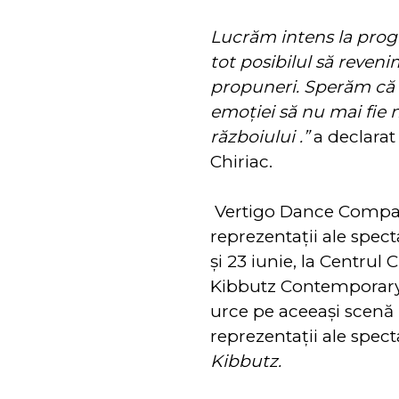
Lucrăm intens la prog
tot posibilul să reveni
propuneri. Sperăm că b
emoţiei să nu mai fie 
războiului .”
a declarat
Chiriac.
Vertigo Dance Compa
reprezentaţii ale spec
şi 23 iunie, la Centrul 
Kibbutz Contemporary
urce pe aceeaşi scenă 
reprezentaţii ale spec
Kibbutz.