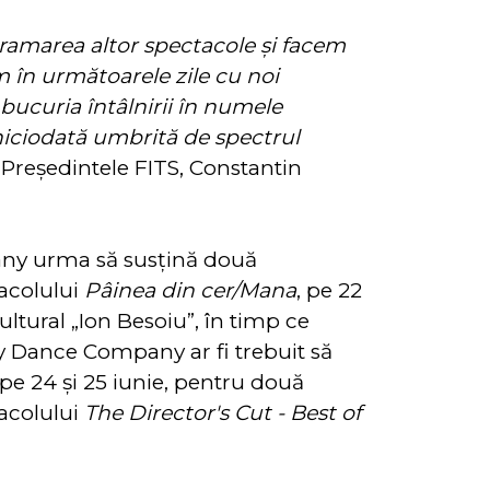
ramarea altor spectacole şi facem
m în următoarele zile cu noi
ucuria întâlnirii în numele
niciodată umbrită de spectrul
 Preşedintele FITS, Constantin
ny urma să susţină două
tacolului
Pâinea din cer/Mana
, pe 22
Cultural „Ion Besoiu”, în timp ce
 Dance Company ar fi trebuit să
pe 24 şi 25 iunie, pentru două
tacolului
The Director's Cut - Best of