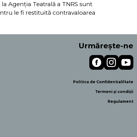
e la Agenţia Teatrală a TNRS sunt
ntru le fi restituită contravaloarea
Urmărește-ne
Politica de Confidentialiltate
Termeni și condiții
Regulament