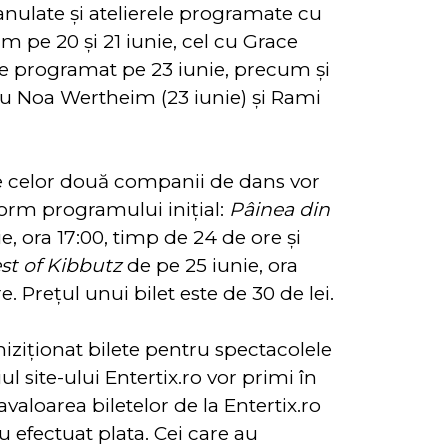
nulate şi atelierele programate cu
 pe 20 şi 21 iunie, cel cu Grace
e programat pe 23 iunie, precum şi
cu Noa Wertheim (23 iunie) şi Rami
le celor două companii de dans vor
form programului iniţial:
Pâinea din
e, ora 17:00, timp de 24 de ore şi
est of Kibbutz
de pe 25 iunie, ora
. Preţul unui bilet este de 30 de lei.
iziţionat bilete pentru spectacolele
l site-ului Entertix.ro vor primi în
valoarea biletelor de la Entertix.ro
 efectuat plata. Cei care au