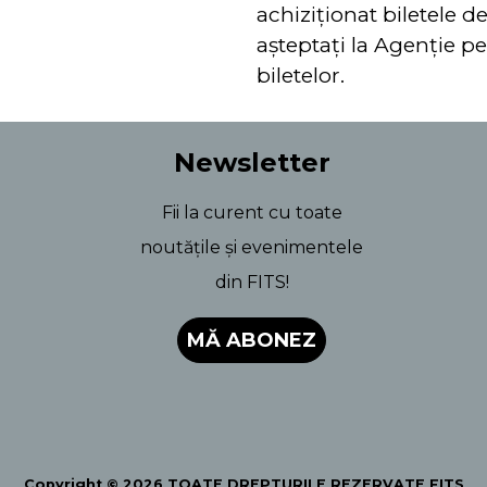
achiziţionat biletele d
aşteptaţi la Agenţie pe
biletelor.
Newsletter
Fii la curent cu toate
noutățile și evenimentele
din FITS!
MĂ ABONEZ
Copyright © 2026 TOATE DREPTURILE REZERVATE FITS