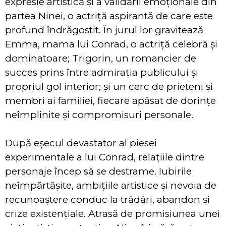
expresie artistică și a validării emoționale din
partea Ninei, o actriță aspirantă de care este
profund îndrăgostit. În jurul lor gravitează
Emma, mama lui Conrad, o actriță celebră și
dominatoare; Trigorin, un romancier de
succes prins între admirația publicului și
propriul gol interior; și un cerc de prieteni și
membri ai familiei, fiecare apăsat de dorințe
neîmplinite și compromisuri personale.
După eșecul devastator al piesei
experimentale a lui Conrad, relațiile dintre
personaje încep să se destrame. Iubirile
neîmpărtășite, ambițiile artistice și nevoia de
recunoaștere conduc la trădări, abandon și
crize existențiale. Atrasă de promisiunea unei