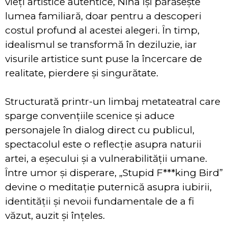
vieți artistice autentice, Nina își părăsește
lumea familiară, doar pentru a descoperi
costul profund al acestei alegeri. În timp,
idealismul se transformă în deziluzie, iar
visurile artistice sunt puse la încercare de
realitate, pierdere și singurătate.
Structurată printr-un limbaj metateatral care
sparge convențiile scenice și aduce
personajele în dialog direct cu publicul,
spectacolul este o reflecție asupra naturii
artei, a eșecului și a vulnerabilității umane.
Între umor și disperare, „Stupid F***king Bird”
devine o meditație puternică asupra iubirii,
identității și nevoii fundamentale de a fi
văzut, auzit și înțeles.