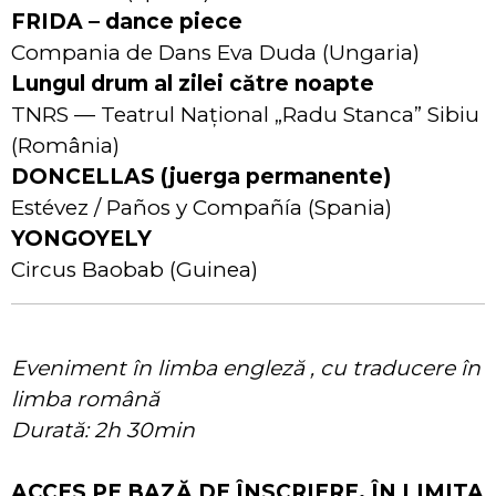
FRIDA – dance piece
Compania de Dans Eva Duda (Ungaria)
Lungul drum al zilei către noapte
TNRS — Teatrul Național „Radu Stanca” Sibiu
(România)
DONCELLAS (juerga permanente)
Estévez / Paños y Compañía (Spania)
YONGOYELY
Circus Baobab (Guinea)
Eveniment în limba engleză , cu traducere în
limba română
Durată: 2h 30min
ACCES PE BAZĂ DE ÎNSCRIERE, ÎN LIMITA