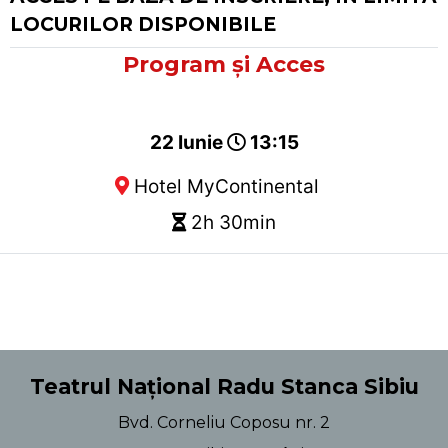
LOCURILOR DISPONIBILE
Program și Acces
22 Iunie
13:15
Hotel MyContinental
2h 30min
Teatrul Național Radu Stanca Sibiu
Bvd. Corneliu Coposu nr. 2