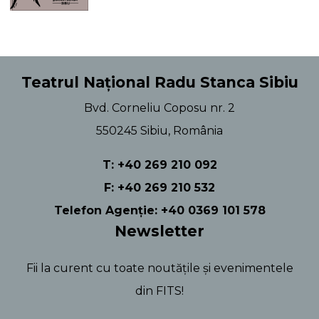
Teatrul Național Radu Stanca Sibiu
Bvd. Corneliu Coposu nr. 2
550245 Sibiu, România
T: +40 269 210 092
F: +40 269 210 532
Telefon Agenție: +40 0369 101 578
Newsletter
Fii la curent cu toate noutățile și evenimentele
din FITS!