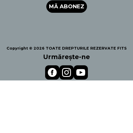
MĂ ABONEZ
Copyright © 2026 TOATE DREPTURILE REZERVATE FITS
Urmărește-ne
Politica de Confidentialiltate
Termeni și condiții
Regulament
© Festivalul Internațional de Teatru de la Sibiu