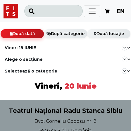
EN
După dată
După categorie
După locație
Vineri,
20 Iunie
Teatrul Național Radu Stanca Sibiu
Bvd. Corneliu Coposu nr. 2
550245 Sibiu, România