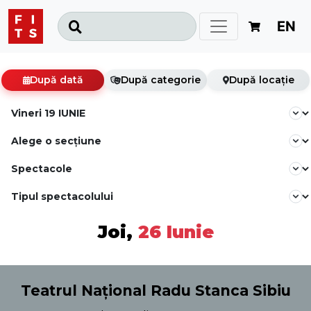
EN
După dată
După categorie
După locație
Joi,
26 Iunie
Teatrul Național Radu Stanca Sibiu