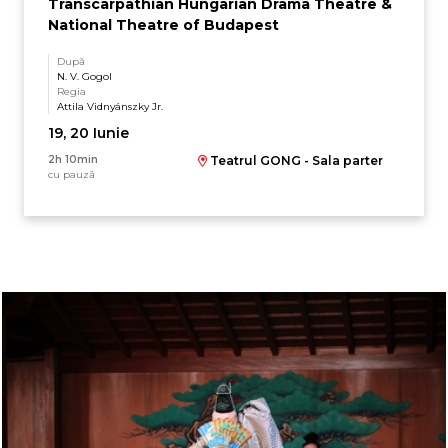
Transcarpathian Hungarian Drama Theatre &
National Theatre of Budapest
După
N. V. Gogol
Regia
Attila Vidnyánszky Jr.
19, 20 Iunie
2h 10min
Teatrul GONG - Sala parter
cu pauză