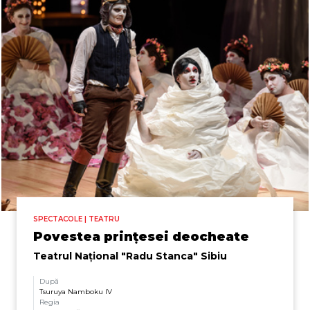
SPECTACOLE | TEATRU
Povestea prințesei deocheate
Teatrul Naţional "Radu Stanca" Sibiu
După
Tsuruya Namboku IV
Regia