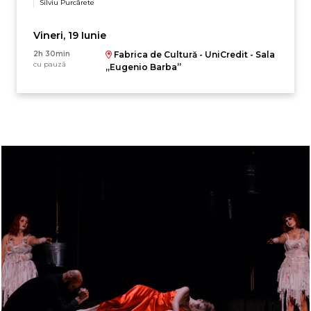
Silviu Purcărete
Vineri, 19 Iunie
2h 30min
Fabrica de Cultură - UniCredit - Sala
cu pauză
„Eugenio Barba”