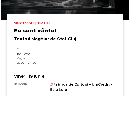
SPECTACOLE | TEATRU
Eu sunt vântul
Teatrul Maghiar de Stat Cluj
De
Jon Fosse
Regia
Gábor Tompa
Vineri, 19 Iunie
1h 15min
Fabrica de Cultură – UniCredit -
Sala Lulu