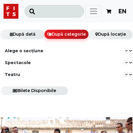
EN
După dată
După categorie
După locație
Bilete Disponibile