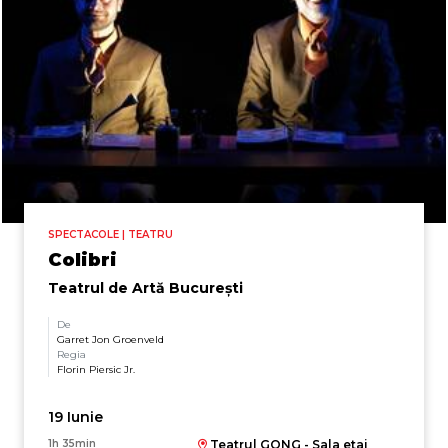
SPECTACOLE | TEATRU
Colibri
Teatrul de Artă București
De
Garret Jon Groenveld
Regia
Florin Piersic Jr.
19 Iunie
1h 35min
Teatrul GONG - Sala etaj