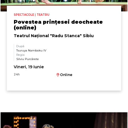
SPECTACOLE | TEATRU
Povestea prințesei deocheate
(online)
Teatrul Naţional "Radu Stanca" Sibiu
După
Tsuruya Namboku IV
Regia
Silviu Purcărete
Vineri, 19 Iunie
24h
Online