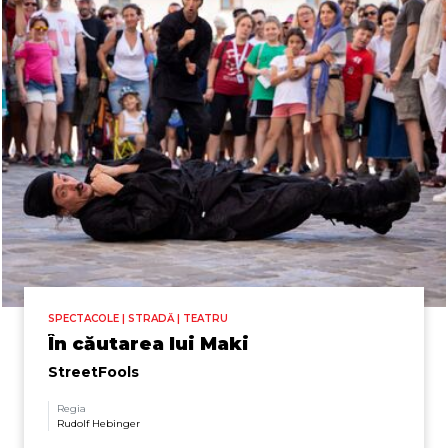
SPECTACOLE | STRADĂ | TEATRU
În căutarea lui Maki
StreetFools
Regia
Rudolf Hebinger