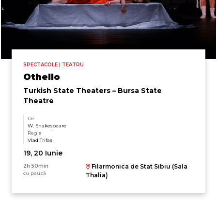
SPECTACOLE | TEATRU
Othello
Turkish State Theaters – Bursa State
Theatre
De
W. Shakespeare
Regia
Vlad Trifaş
19, 20 Iunie
2h 50min
Filarmonica de Stat Sibiu (Sala
cu pauză
Thalia)