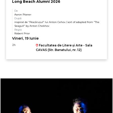
Long Beach Alumni 2026
De
Aaron Posner
După
inspirat de ”Pescărușul” lui Anton Cehov / sort of adapted from ”The
Seagull” by Anton Chekhov
Regia
Robert Prior
Vineri, 19 Iunie
2h
Facultatea de Litere și Arte - Sala
CAVAS (Str. Banatului, nr. 12)