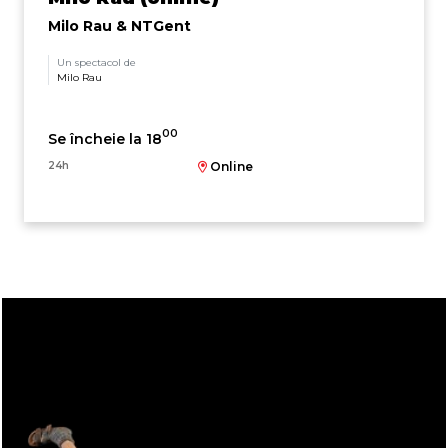
Milo Rau & NTGent
Un spectacol de
Milo Rau
00
Se încheie la 18
24h
Online