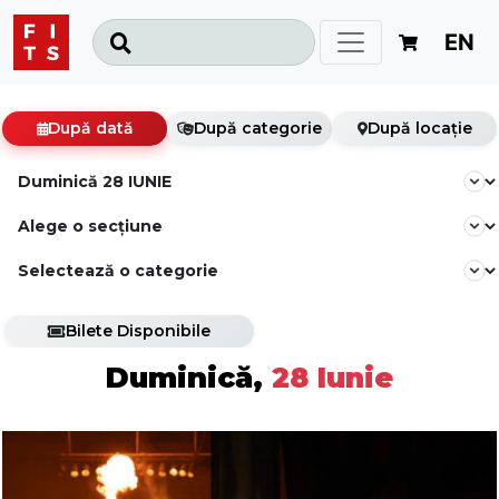
EN
După dată
După categorie
După locație
Bilete Disponibile
Duminică,
28 Iunie