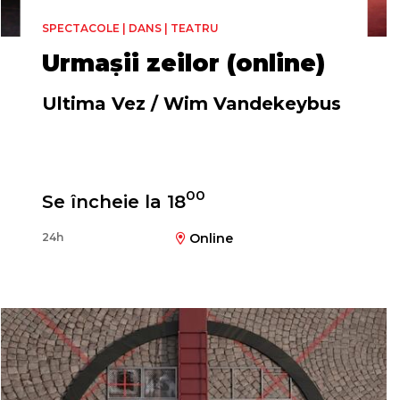
SPECTACOLE | DANS | TEATRU
Urmașii zeilor (online)
Ultima Vez / Wim Vandekeybus
Regia și coregrafia
00
Se încheie la 18
Wim Vandekeybus
24h
Online