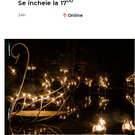
00
Se încheie la 17
24h
Online