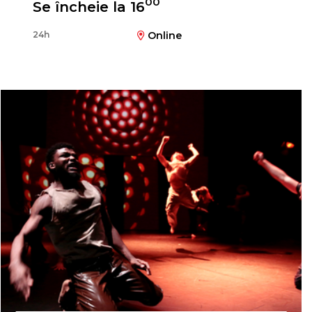
00
Se încheie la 16
Timofey Kulyabin
24h
Online