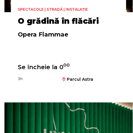
SPECTACOLE | STRADĂ | INSTALAȚIE
O grădină în flăcări
Opera Fiammae
Regia și coregrafia
Anton Bonura
00
Se încheie la 0
3h
Parcul Astra