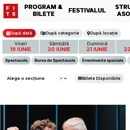
PROGRAM &
STR
FESTIVALUL
BILETE
ASO
După dată
După categorie
După locație
Vineri
Sâmbătă
Duminică
19 IUNIE
20 IUNIE
21 IUNIE
22
Spectacole
Bursa de Spectacole
Evenimente speciale
Bilete Disponibile