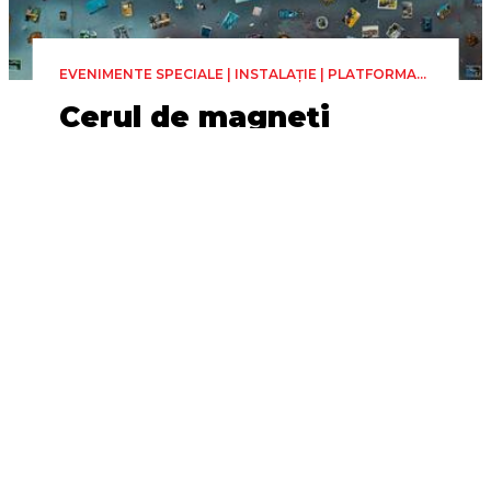
EVENIMENTE SPECIALE | INSTALAȚIE | PLATFORMA
DE ARTE VIZUALE (PAV)
Cerul de magneți
Miercuri 24 Iunie, 00:00
23h 59min
Teatrul Național „Radu
Stanca” Sibiu