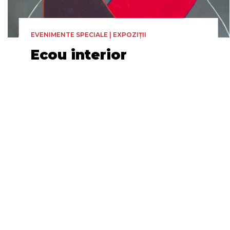
EVENIMENTE SPECIALE | EXPOZIȚII
Ecou interior
Expoziție de pictură
Miercuri 24 Iunie, 08:00
12h
Biblioteca Județeană ASTRA
Sibiu (Corp B - Foaier)