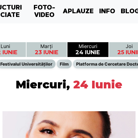
UCTURI
FOTO-
APLAUZE
INFO
BLO
CIATE
VIDEO
Luni
Marți
Miercuri
Joi
 IUNIE
23 IUNIE
24 IUNIE
25 IUNI
Festivalul Universităților
Film
Platforma de Cercetare Doct
Miercuri,
24 Iunie