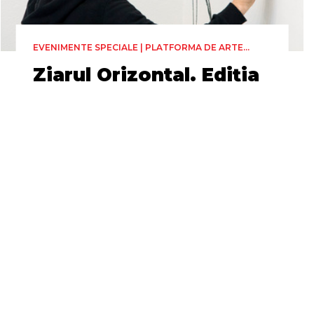
EVENIMENTE SPECIALE | PLATFORMA DE ARTE
VIZUALE (PAV)
Ziarul Orizontal. Ediția
teatrală
Miercuri 24 Iunie, 00:00
23h 59min
Zidul exterior TNRS