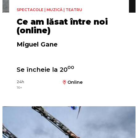
SPECTACOLE | MUZICĂ | TEATRU
Ce am lăsat între noi
(online)
Miguel Gane
00
Se încheie la 20
Regia
Cristina Alcázar
24h
Online
16+