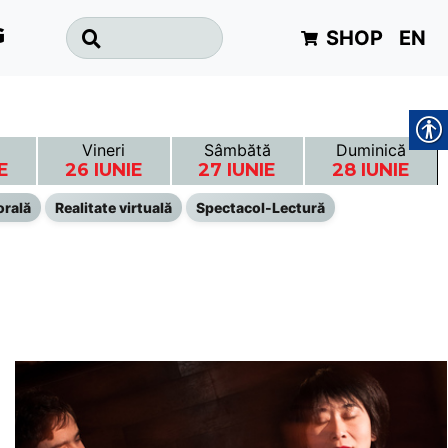
SHOP
EN
G
Vineri
Sâmbătă
Duminică
E
26 IUNIE
27 IUNIE
28 IUNIE
orală
Realitate virtuală
Spectacol-Lectură