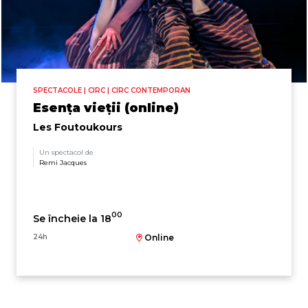
SPECTACOLE | CIRC | CIRC CONTEMPORAN
Esența vieții (online)
Les Foutoukours
Un spectacol de
Remi Jacques
00
Se încheie la 18
24h
Online