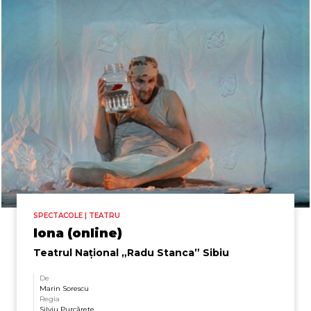
SPECTACOLE | TEATRU
Iona (online)
Teatrul Național „Radu Stanca” Sibiu
De
Marin Sorescu
Regia
Silviu Purcărete