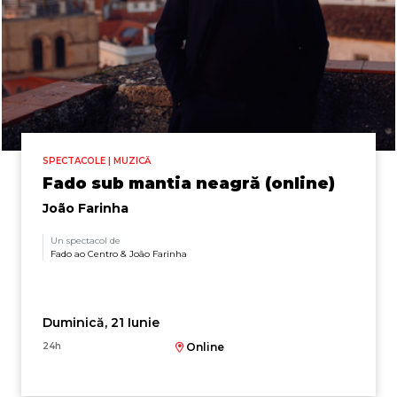
SPECTACOLE | MUZICĂ
Fado sub mantia neagră (online)
João Farinha
Un spectacol de
Fado ao Centro & João Farinha
Duminică, 21 Iunie
24h
Online