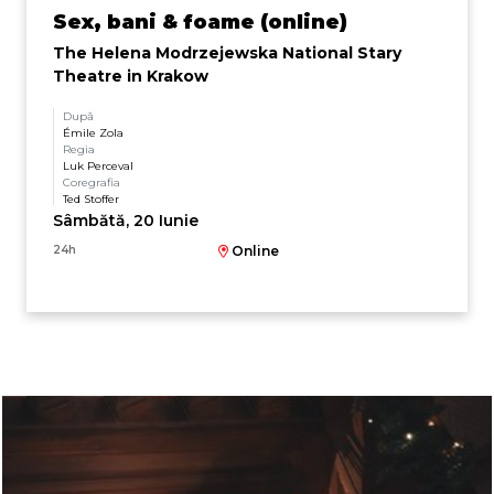
Sex, bani & foame (online)
The Helena Modrzejewska National Stary
Theatre in Krakow
După
Émile Zola
Regia
Luk Perceval
Coregrafia
Ted Stoffer
Sâmbătă, 20 Iunie
24h
Online