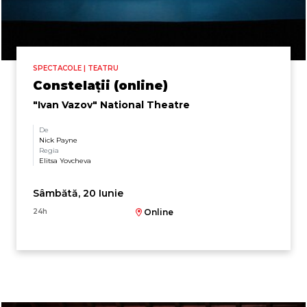
SPECTACOLE | TEATRU
Constelații (online)
"Ivan Vazov" National Theatre
De
Nick Payne
Regia
Elitsa Yovcheva
Sâmbătă, 20 Iunie
24h
Online