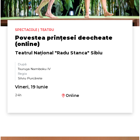
SPECTACOLE | TEATRU
Povestea prințesei deocheate
(online)
Teatrul Naţional "Radu Stanca" Sibiu
După
Tsuruya Namboku IV
Regia
Silviu Purcărete
Vineri, 19 Iunie
24h
Online