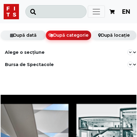
EN
După dată
După categorie
După locație