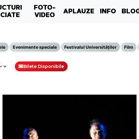
UCTURI
FOTO-
APLAUZE
INFO
BLO
CIATE
VIDEO
ole
Evenimente speciale
Festivalul Universităților
Film
Bilete Disponibile