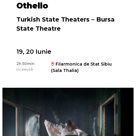
Othello
Turkish State Theaters – Bursa
State Theatre
19, 20 Iunie
Regia
2h 50min
Filarmonica de Stat Sibiu
Vlad Trifaş
cu pauză
(Sala Thalia)