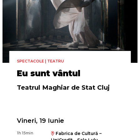
SPECTACOLE | TEATRU
Eu sunt vântul
Teatrul Maghiar de Stat Cluj
Regia
Vineri, 19 Iunie
Gábor Tompa
1h 15min
Fabrica de Cultură –