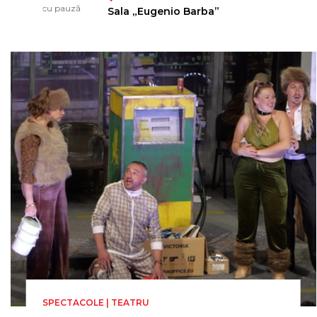
Silviu Purcărete
cu pauză
Sala „Eugenio Barba”
SPECTACOLE | TEATRU