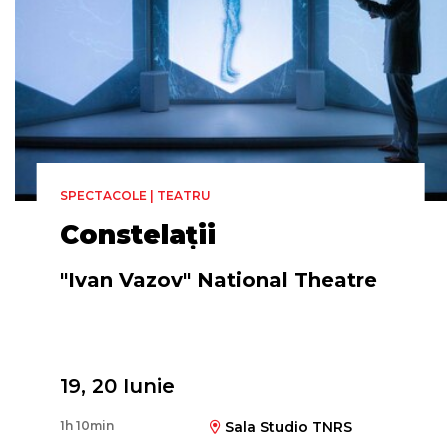
SPECTACOLE | TEATRU
Constelații
"Ivan Vazov" National Theatre
Regia
19, 20 Iunie
Elitsa Yovcheva
1h 10min
Sala Studio TNRS