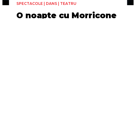
SPECTACOLE | DANS | TEATRU
O noapte cu Morricone
Centro Coreografico Nazionale
/ Aterballetto
Regia și coregrafia
19, 20 Iunie
Marcos Morau
1h 30min
Fabrica de Cultură - UniCredit
- Sala „Faust”