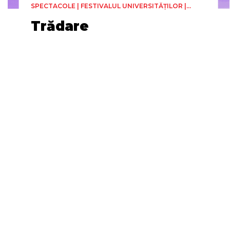
SPECTACOLE | FESTIVALUL UNIVERSITĂȚILOR |
TEATRU
Trădare
Universitatea Națională de Artă
Teatrală și Cinematografică „I.
L. Caragiale București
Vineri, 19 Iunie
Regia
1h 30min
Facultatea de Litere și Arte -
Amanda Whiteley
Sala CAVAS (Str. Banatului, nr. 12)