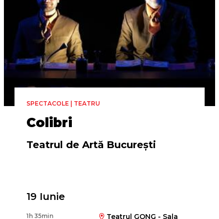
SPECTACOLE | TEATRU
Colibri
Teatrul de Artă București
Regia
19 Iunie
Florin Piersic Jr.
1h 35min
Teatrul GONG - Sala