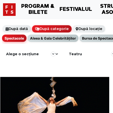
PROGRAM &
STR
FESTIVALUL
BILETE
ASO
După dată
După categorie
După locație
Spectacole
Aleea & Gala Celebrităţilor
Bursa de Spectac