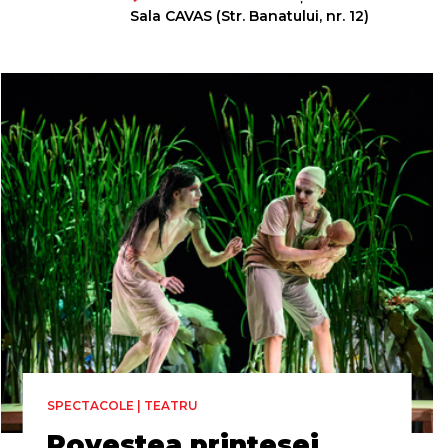
Regia
Sala CAVAS (Str. Banatului, nr. 12)
Robert Prior
SPECTACOLE | TEATRU
Povestea prințesei