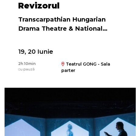
Revizorul
Transcarpathian Hungarian
Drama Theatre & National
Theatre of Budapest
19, 20 Iunie
Regia
2h 10min
Teatrul GONG - Sala
Attila Vidnyánszky Jr.
cu pauză
parter