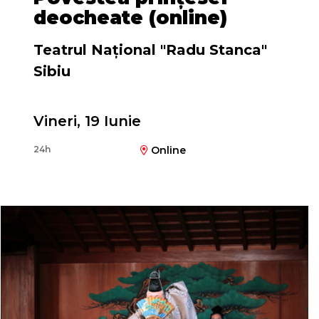
deocheate (online)
Teatrul Naţional "Radu Stanca"
Sibiu
Vineri, 19 Iunie
Regia
24h
Online
Silviu Purcărete