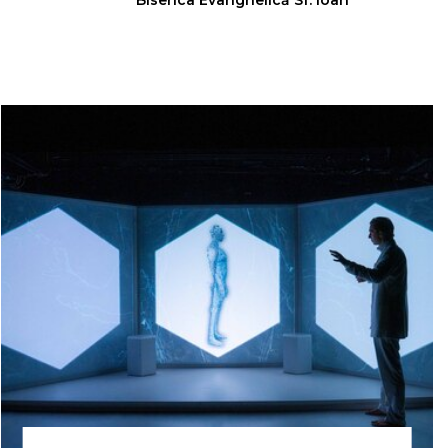
Biserica Evanghelică Sf. Ioan