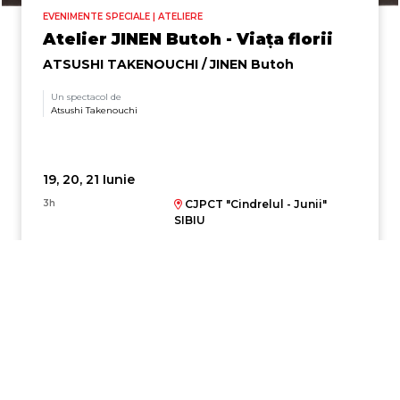
EVENIMENTE SPECIALE | ATELIERE
Atelier JINEN Butoh - Viața florii
ATSUSHI TAKENOUCHI / JINEN Butoh
Un spectacol de
Atsushi Takenouchi
19, 20, 21 Iunie
3h
CJPCT "Cindrelul - Junii"
SIBIU