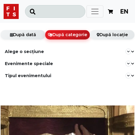
EN
După dată
După categorie
După locație