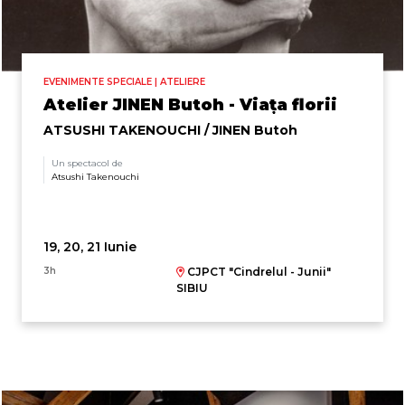
EVENIMENTE SPECIALE | ATELIERE
Atelier JINEN Butoh - Viața florii
ATSUSHI TAKENOUCHI / JINEN Butoh
Un spectacol de
Atsushi Takenouchi
19, 20, 21 Iunie
3h
CJPCT "Cindrelul - Junii"
SIBIU